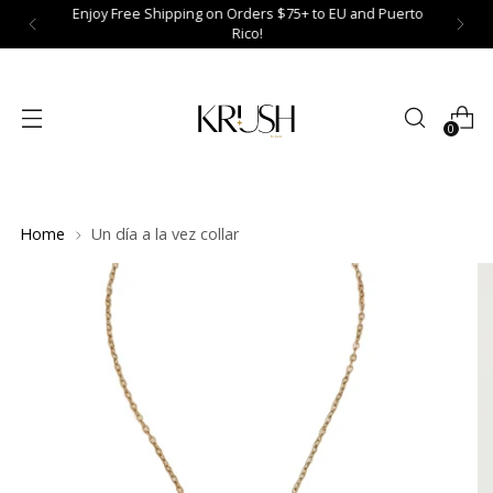
Enjoy Free Shipping on Orders $75+ to EU and Puerto
Rico!
0
Home
Un día a la vez collar