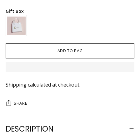
Gift Box
ADD TO BAG
Shipping
calculated at checkout.
SHARE
Adding
DESCRIPTION
product
to