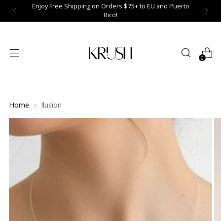
Enjoy Free Shipping on Orders $75+ to EU and Puerto
Rico!
0
Home
Ilusion