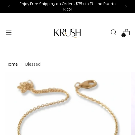
Enjoy Free Shipping on Orders $75+ to EU and Puerto
Rico!
0
Home
Blessed